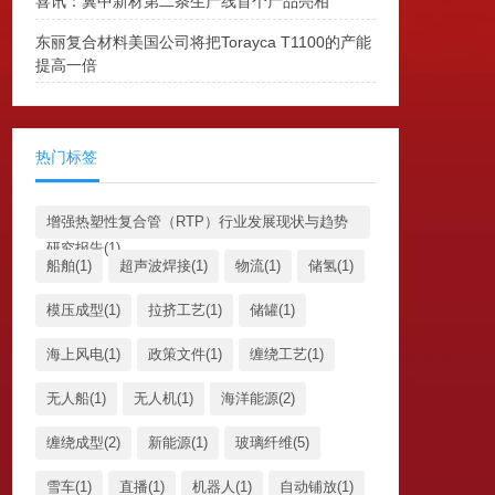
喜讯：冀中新材第二条生产线首个产品亮相
东丽复合材料美国公司将把Torayca T1100的产能
提高一倍
热门标签
增强热塑性复合管（RTP）行业发展现状与趋势
研究报告(1)
船舶(1)
超声波焊接(1)
物流(1)
储氢(1)
模压成型(1)
拉挤工艺(1)
储罐(1)
海上风电(1)
政策文件(1)
缠绕工艺(1)
无人船(1)
无人机(1)
海洋能源(2)
缠绕成型(2)
新能源(1)
玻璃纤维(5)
雪车(1)
直播(1)
机器人(1)
自动铺放(1)