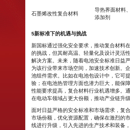
导热界面材料
石墨烯改性复合材料
添加剂
5新标准下的机遇与挑战
新国标通过强化安全要求，推动复合材料
的挑战，但其耐高温、轻量化及设计灵活性
解决方案。未来，随着电池安全标准日益
为该行业带来市场空间，加速技术创新。
池组件需求。比如在电池包设计中，它可
验；在电池热管理方面也潜力巨大，能保
性能要求提高，复合材料行业机遇增多。
在电动车领域占更大份额，推动产业链升
面对日益严格的安全标准和市场需求，复
市场份额，优化资源配置，确保在激烈的
线进行升级，引入先进的生产技术和装备