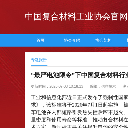
中国复合材料工业协会官网
首页
协会介绍
协会架构
专题报告
“最严电池限令”下中国复合材料行
更新时间：2025-07-03 10:18:13
编辑：信息技术
浏
工业和信息化部近日正式发布了强制性国家标准
求》，该标准将于2026年7月1日起实施
车电池在内部短路引发热失控后应不起火
量密度和使用寿命等标准，推动复合材料
术方案。新国标主要关注提升电池的安全