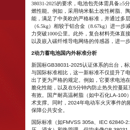
38031-2025的要求，电池包壳体需具
燃性能。例如，采用纳米黏土改性树脂、
能，满足了中美欧的严格标准，并通过多层
（6.5kg）相较于铝合金（8.67kg）进
力突破1000公里。此外，复合材料壳体直
以及嵌入碳纤维导电网络的传感器，进一
2动力蓄电池国内外标准分析
新国标GB38031-2025认证体系的出
与国际标准相比，这一新标准不仅提升了
出了更为严格的规定。例如，它要求电池在
脆化性能，以及在5分钟内防止热失控蔓延
有效。国产耐高温树脂（如中石化LA-10
术支撑。同时，2024年电动车火灾事件
保障公共安全。
国际标准（如FMVSS 305a、IEC 62840
压、浸水）和热管理，但均未像GB 3803