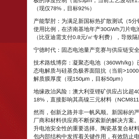
极的厚度控制（需≤5μm，当前工艺波动±
（现仅78%，目标92%）
产能掣肘：为满足新国标热扩散测试（5分
使用比例，在济南基地年产30GWh刀片
（比亚迪需支付0.8元/㎡专利费），导致隔
宁德时代：固态电池量产竞赛与供应链安
技术路线博弈：凝聚态电池（360Wh/k
态电解质与硅基负极界面阻抗（当前>1000Ω
解质膜厚度（现150μm，目标50μm）
地缘政治风险：澳大利亚锂矿供应占比超4
18%，直接影响其高镍三元材料（NCM81
然而，创新之路并非一帆风顺。新国标的
厂商和材料供应商不断探索新的解决方案
升电池安全性的重要选择。陶瓷基复合材
包内部结构中发挥着关键作用，有效防止