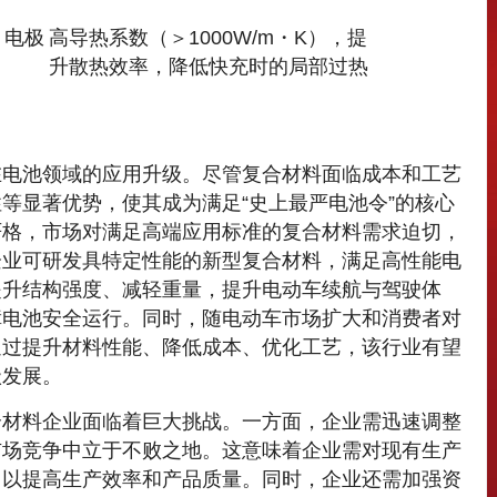
、电极
高导热系数（＞1000W/m・K），提
升散热效率，降低快充时的局部过热
在电池领域的应用升级。尽管复合材料面临成本和工艺
等显著优势，使其成为满足“史上最严电池令”的核心
严格，市场对满足高端应用标准的复合材料需求迫切，
企业可研发具特定性能的新型复合材料，满足高性能电
提升结构强度、减轻重量，提升电动车续航与驾驶体
障电池安全运行。同时，随电动车市场扩大和消费者对
通过提升材料性能、降低成本、优化工艺，该行业有望
级发展。
合材料企业面临着巨大挑战。一方面，企业需迅速调整
市场竞争中立于不败之地。这意味着企业需对现有生产
，以提高生产效率和产品质量。同时，企业还需加强资