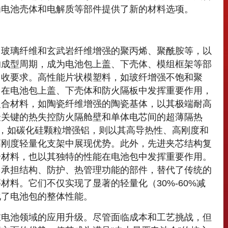
为电池壳体和电解质等部件提供了新的材料选项。
、玻璃纤维和玄武岩纤维增强的聚丙烯、聚酰胺等，以
的成型周期，成为电池包上盖、下壳体、模组框架等部
回收要求。高性能片状模塑料，如玻纤增强不饱和聚
，在电池包上盖、下壳体和防火隔板中发挥重要作用，
复合材料，如陶瓷纤维增强的陶瓷基体，以其极端耐高
最关键的热失控防火隔舱壁和单体电芯间的超薄隔热
料，如碳化硅颗粒增强铝，则以其高导热性、高刚度和
高刚度轻量化支架中展现优势。此外，先进夹芯结构复
合材料，也以其独特的性能在电池包中发挥重要作用。
、承担结构、防护、热管理功能的部件，替代了传统的
料。它们不仅实现了显著的轻量化（30%-60%减
化了电池包的整体性能。
在电池领域的应用升级。尽管面临成本和工艺挑战，但