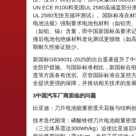
UN ECE R100和美国UL 2580虽涵
UL 2580无快充循环测试）。国际标准
电池法规》强制要求电池包材料（如铝壳
（如铅、镉）含量，而中国新国标虽要求记录数
撞后电池包绝缘材料老化测试更细致（如
期耐久性验证较少。
新国标GB38031-2025的出台显著提
全防护措施。与国际标准相比，新国标在
度等方面各有优劣。尽管国际标准在某些
全提供更强的保障，并推动相关技术的发
3中国汽车厂商面临的问题
比亚迪：刀片电池能量密度天花板与结构
技术迭代困境：磷酸铁锂刀片电池能量密度上
（三元体系需达300Wh/kg）迫使比亚