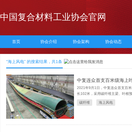
中国复合材料工业协会官网
首页
协会介绍
协会架构
协会动态
“海上风电” 的搜索结果，共
1
条
中复连众首支百米级海上
2021年9月1日，中复连众首支百
长102米，采用碳纤维主梁、叶根预
碳纤维
海上风电