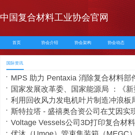
中国复合材料工业协会官网
首页
协会介绍
协会架构
协会动态
国际资讯
MPS 助力 Pentaxia 消除复合材料部件让
国家发展改革委、国家能源局 ：《新型能源
利用回收风力发电机叶片制造冲浪板
斯特拉塔 - 盛禧奥合资公司在艾因实现航
Voltage Vessels公司3D打印复合材料刚性充气艇原型，推进
优沐（Umoe）管束集装箱（MEGC）与4