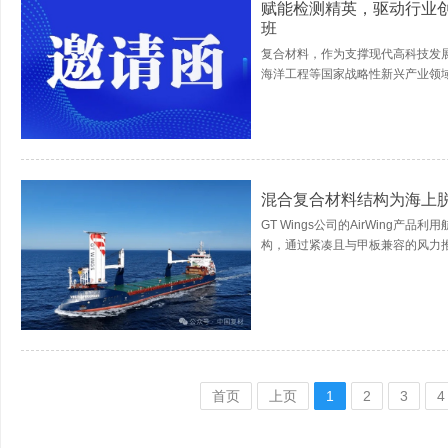
赋能检测精英，驱动行业
班
复合材料，作为支撑现代高科技发
海洋工程等国家战略性新兴产业领域
混合复合材料结构为海上
GT Wings公司的AirWing
构，通过紧凑且与甲板兼容的风力推进系统
首页
上页
1
2
3
4