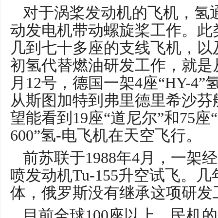
对于涡桨发动机的飞机，氢
动发电机带动螺旋桨工作。此
几到七十多座的支线飞机，以
初氢代替燃油研发工作，就是
月12号，德国一架4座“HY-4
从斯图加特到弗里德里希沙芬
望能看到19座“道尼尔”和75座“Q-
600”氢-电飞机在天空飞行。
前苏联于1988年4月，一
喷发动机Tu-155升空试飞。
体，俄罗斯没有继承这项研发
目前全球100座以上，民机