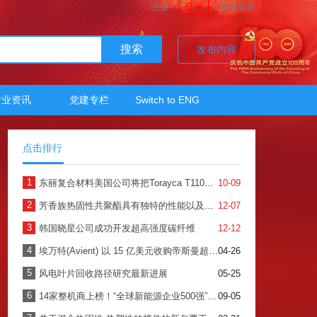
注册
登录
微信登录
搜索
发布内容
行业资讯
党建专栏
Switch to ENG
点击排行
1
东丽复合材料美国公司将把Torayca T1100的产能提高一倍
10-09
2
芳香族热固性共聚酯具有独特的性能以及多种形式的可用性
12-07
3
韩国晓星公司成功开发超高强度碳纤维
12-12
4
埃万特(Avient) 以 15 亿美元收购帝斯曼超高分子量聚乙烯纤维防护材料
04-26
5
风电叶片回收路径研究最新进展
05-25
6
14家整机商上榜！“全球新能源企业500强”揭晓！
09-05