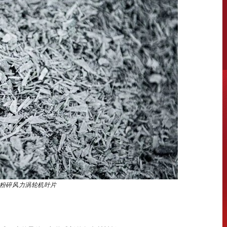
um粉碎风力涡轮机叶片