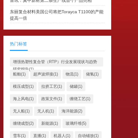
喜讯：冀中新材第二条生产线首个产品亮相
东丽复合材料美国公司将把Torayca T1100的产能
提高一倍
热门标签
增强热塑性复合管（RTP）行业发展现状与趋势
研究报告(1)
船舶(1)
超声波焊接(1)
物流(1)
储氢(1)
模压成型(1)
拉挤工艺(1)
储罐(1)
海上风电(1)
政策文件(1)
缠绕工艺(1)
无人船(1)
无人机(1)
海洋能源(2)
缠绕成型(2)
新能源(1)
玻璃纤维(5)
雪车(1)
直播(1)
机器人(1)
自动铺放(1)