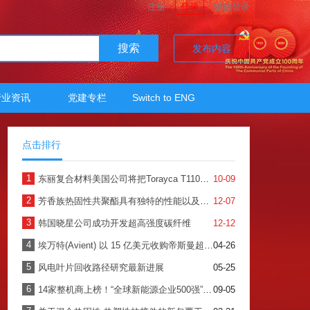
注册
登录
微信登录
搜索
发布内容
行业资讯
党建专栏
Switch to ENG
点击排行
1
东丽复合材料美国公司将把Torayca T1100的产能提高一倍
10-09
2
芳香族热固性共聚酯具有独特的性能以及多种形式的可用性
12-07
3
韩国晓星公司成功开发超高强度碳纤维
12-12
4
埃万特(Avient) 以 15 亿美元收购帝斯曼超高分子量聚乙烯纤维防护材料
04-26
5
风电叶片回收路径研究最新进展
05-25
6
14家整机商上榜！“全球新能源企业500强”揭晓！
09-05