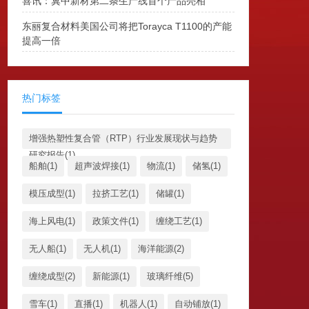
喜讯：冀中新材第二条生产线首个产品亮相
东丽复合材料美国公司将把Torayca T1100的产能
提高一倍
热门标签
增强热塑性复合管（RTP）行业发展现状与趋势
研究报告(1)
船舶(1)
超声波焊接(1)
物流(1)
储氢(1)
模压成型(1)
拉挤工艺(1)
储罐(1)
海上风电(1)
政策文件(1)
缠绕工艺(1)
无人船(1)
无人机(1)
海洋能源(2)
缠绕成型(2)
新能源(1)
玻璃纤维(5)
雪车(1)
直播(1)
机器人(1)
自动铺放(1)