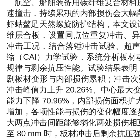
航空、船舶装备用碳纤维复合材料
速撞击，持续累积的内部损伤会大幅
虾蛄螯足天然螺旋防护结构，本文设
维层合板，设置同点位重复冲击、异点位
冲击工况，结合落锤冲击试验、超声
缩（CAI）力学试验，系统分析板
规律与剩余抗压性能。试验结果表明
剧板材变形与内部损伤累积；冲击次数由
冲击峰值力上升 20.26%、中心最大变
能力下降 70.96%，内部损伤面积扩大
增加，各项性能与损伤的变化幅度逐
大两点冲击间距能够弱化两处损伤相互干
至 80 mm 时，板材冲击后剩余抗压强