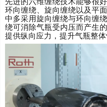
先进的六维缠绕技术能够很
环向缠绕、旋向缠绕以及平
中多采用旋向缠绕与环向缠
绕可消除气瓶受内压而产生
提供纵向应力，提升气瓶整体