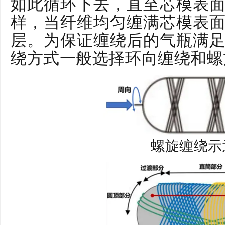
如此循环下去，直至芯模表
样，当纤维均匀缠满芯模表
层。为保证缠绕后的气瓶满
绕方式一般选择环向缠绕和螺
螺旋缠绕示