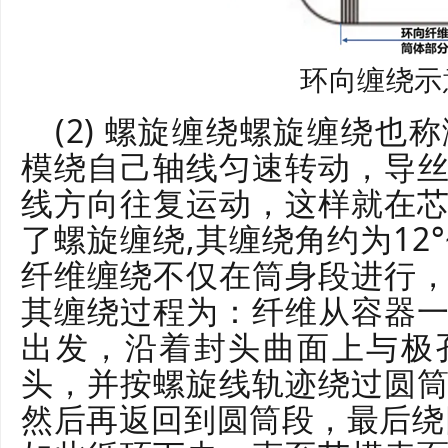
环向缠绕示
(2) 螺旋缠绕螺旋缠绕也
模绕自己轴线匀速转动，导
线方向往复运动，这样就在
了螺旋缠绕,其缠绕角约为12°
纤维缠绕不仅在筒身段进行
其缠绕过程为：纤维从容器
出发，沿着封头曲面上与极
头，并按螺旋线轨迹绕过圆
然后再返回到圆筒段，最后绕