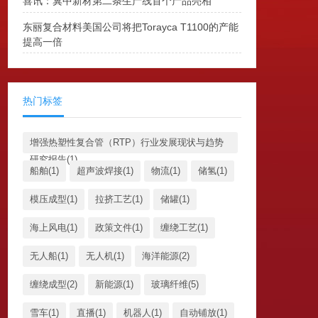
喜讯：冀中新材第二条生产线首个产品亮相
东丽复合材料美国公司将把Torayca T1100的产能
提高一倍
热门标签
增强热塑性复合管（RTP）行业发展现状与趋势
研究报告(1)
船舶(1)
超声波焊接(1)
物流(1)
储氢(1)
模压成型(1)
拉挤工艺(1)
储罐(1)
海上风电(1)
政策文件(1)
缠绕工艺(1)
无人船(1)
无人机(1)
海洋能源(2)
缠绕成型(2)
新能源(1)
玻璃纤维(5)
雪车(1)
直播(1)
机器人(1)
自动铺放(1)