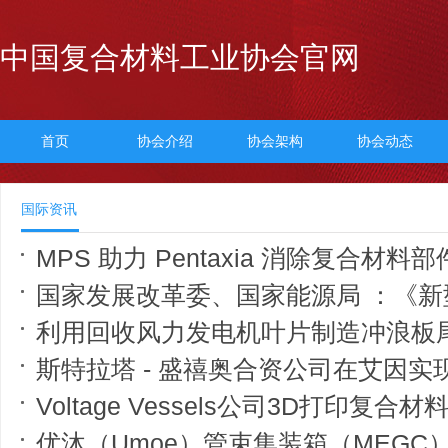
中国复合材料工业协会官网
首页
协会介绍
协会架构
协会动态
国际资讯
MPS 助力 Pentaxia 消除复合材料部件让
国家发展改革委、国家能源局 ：《新型能源
利用回收风力发电机叶片制造冲浪板
斯特拉塔 - 盛禧奥合资公司在艾因实现航
Voltage Vessels公司3D打印复合材料刚性充气艇原型，推进
优沐（Umoe）管束集装箱（MEGC）与4