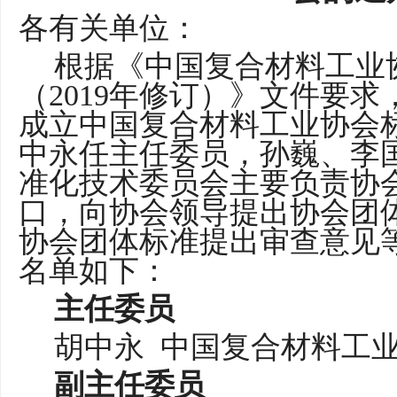
各
有关
单位
：
根据《
中国复合材料工业
（
2019年修订
）
》文件要求
成立中国
复合材料工业协会
中永
任主任
委员
，
孙巍、李
准化技术委员会主要负责
协
口，向
协会
领导提出
协会
团
协会
团体标准提出审查意见
名单如下：
主任委员
胡中永
中国复合材料工
副主任委员