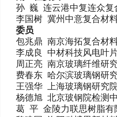
孙
巍
连云港中复连众复
李国树
冀州中意复合材
委员
包兆鼎
南京海拓复合材
李成良
中材科技风电叶
周正亮
南京玻璃纤维研
费春东
哈尔滨玻璃钢研
王强华
上海玻璃钢研究
杨德旭
北京玻钢院检测
葛
平
金陵力联思树脂有