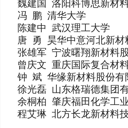
魏建国
洛阳科博思新材
冯
鹏
清华大学
陈建中
武汉理工大学
唐
勇
昊华中意河北新材
张雄军
宁波曙翔新材料
曾庆文
重庆国际复合材
钟
斌
华缘新材料股份有
徐光磊
山东格瑞德集团
余桐柏
肇庆福田化学工
程艾琳
北方长龙新材料