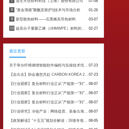
7
道生天合材料科技（上海）股份有限公司
07-08
8
“黄金薄膜”聚酰亚胺(PI)技术与市场分析
01-26
9
新型散热材料——石墨烯高导热材料
03-07
10
超高分子量聚乙烯（UHMWPE）材料的最新应用与未来展望
02-27
最近更新
关于举办纤维缠绕智能软件编程与实操技术培训班的通知
07-23
【走出去】协会邀您共赴 CARBON KOREA 2026 搭建中韩碳产业对接核心平台
07-23
【行业观察】复合材料行业正从"产能第一"到"价值第一"（三）
08-07
【行业观察】复合材料行业正从"产能第一"到"价值第一"（二）
08-07
【行业观察】复合材料行业正从"产能第一"到"价值第一"（一）
08-07
【行业研究】冷链产业：网络提质、装备出海、生物基材料落地，三线齐发
08-07
【政策解读】"十五五"规划全解读：26项专项规划背后的关注点与市场机会（四）
08-05