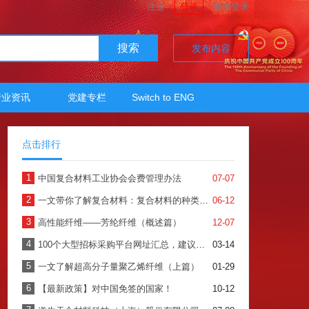
注册
登录
微信登录
搜索
发布内容
行业资讯
党建专栏
Switch to ENG
点击排行
1
中国复合材料工业协会会费管理办法
07-07
2
一文带你了解复合材料：复合材料的种类、加工及应用
06-12
3
高性能纤维——芳纶纤维（概述篇）
12-07
4
100个大型招标采购平台网址汇总，建议收藏！（上）
03-14
5
一文了解超高分子量聚乙烯纤维（上篇）
01-29
6
【最新政策】对中国免签的国家！
10-12