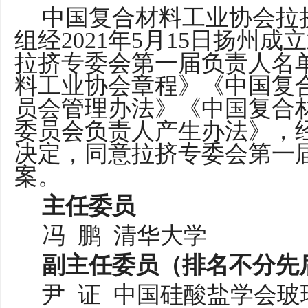
中国复合材料工业协会
拉
组经
202
1
年
5
月
15
日
扬州成立
拉挤
专委会
第一届
负责人名
料工业协会章程》《中国复
员会管理办法》《中国复合
委员会负责人产生办法》，
决定，同意
拉挤
专委会第
一
案。
主任委员
冯
鹏
清华大学
副主任委员（
排名不分先
尹
证
中国硅酸盐学会玻