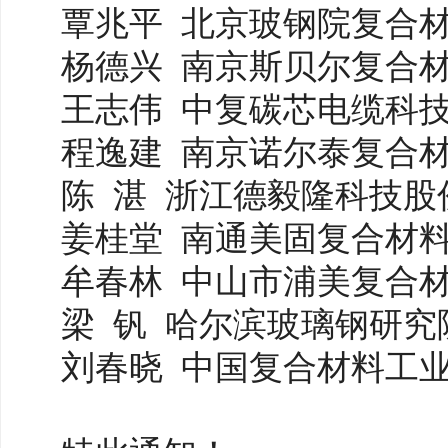
覃兆平
北京玻钢院复合
杨德兴
南京斯贝尔复合
王志伟
中复碳芯电缆科
程逸建
南京诺尔泰复合
陈
湛
浙江德毅隆科技股
姜桂堂
南通美固复合材
牟春林
中山市浦美复合
梁
钒
哈尔滨玻璃钢研究
刘春晓
中国复合材料工