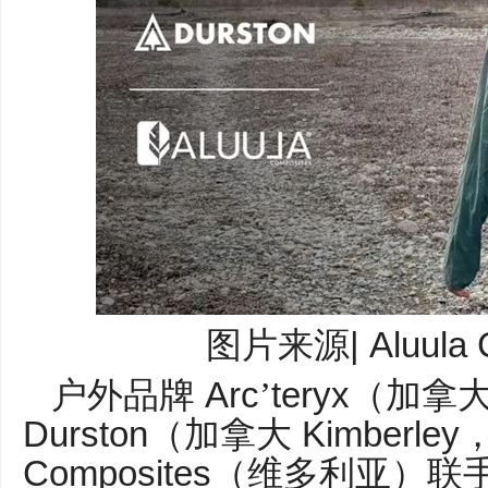
| Aluula
图片来源
Arc
teryx
户外品牌
’
（加拿
Durston
Kimberley
（加拿大
Composites
（维多利亚）联