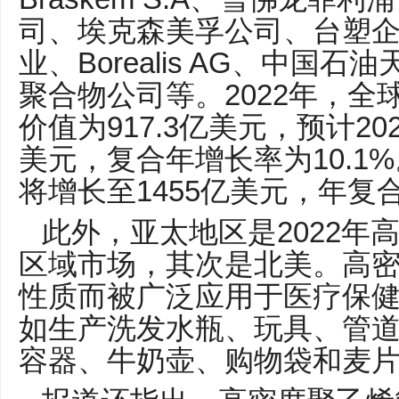
司、埃克森美孚公司、台塑
Borealis AG
业、
、中国石油
2022
聚合物公司等。
年，全
917.3
20
价值为
亿美元，预计
10.1%
美元，复合年增长率为
1455
将增长至
亿美元，年复
2022
此外，亚太地区是
年
区域市场，其次是北美。高
性质而被广泛应用于医疗保
如生产洗发水瓶、玩具、管
容器、牛奶壶、购物袋和麦