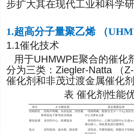
步扩大其在现代工业和科学
1.超高分子量聚乙烯 （UH
1.1
催化技术
UHMWPE
用于
聚合的催化
Ziegler-Natta
Z
分为三类：
（
催化剂和非茂过渡金属催化
表
催化剂性能