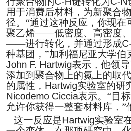
C-H
C-N
行聚合物的
键转化为
用于消费后材料，为新聚合
径。“通过这种反应，你现在
聚乙烯——低密度、高密度
C
——进行转化，并通过形成
种基团，”加利福尼亚大学伯
John F. Hartwig
表示，他领导
添加到聚合物上的氮上的取
Hartwig
的属性，
实验室的研
Nicodemo Ciccia
表示。“目
允许你获得一整套材料库，”
Hartwig
这一反应是
实验室
一个变体，在那项研究中，