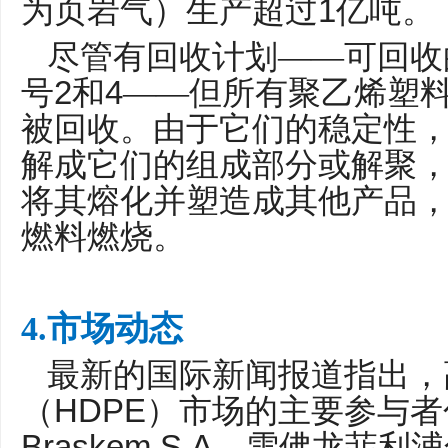
1
为页岩气）生产超过
亿吨。
尽管有回收计划——可回收
2
4
号
和
——但所有聚乙烯塑
被回收。由于它们的稳定性
解成它们的组成部分或解聚
将其熔化并塑造成其他产品
燃料燃烧。
4.市场动态
最新的国际新闻报道指出，
HDPE
（
）市场的主要参与者
Braskem S.A
、雪佛龙菲利浦