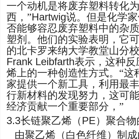
一个动机是将废弃塑料转化
Hartwig
西，”
说。但是化学家
否能够容忍废弃塑料中的杂
塑剂。他们的实验表明，它
的北卡罗来纳大学教堂山分
Frank Leibfarth
表示，这种反
烯上的一种创造性方式。“这
家提供一个新工具，利用最
行新材料的发现努力，这可
经济贡献一个重要部分，”
3.3
PE
长链聚乙烯（
）聚合物
由聚乙烯（白色纤维）制成