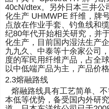
40cN/dtex
。另外日本三井公
UHMWPE
化生产
纤维，牌
点放在作业手套、钓鱼线和
80
纪
年代开始相关研究，并
化生产，目前国内湿法生产
九九久、中泰等十余家公司
度的军民用纤维产品，占全
以中低端产品为主，产品价
2.3
熔融路线
熔融路线具有工艺简单、不
本低等优势，备受国内外研
200
道，日本东洋纺公司已于