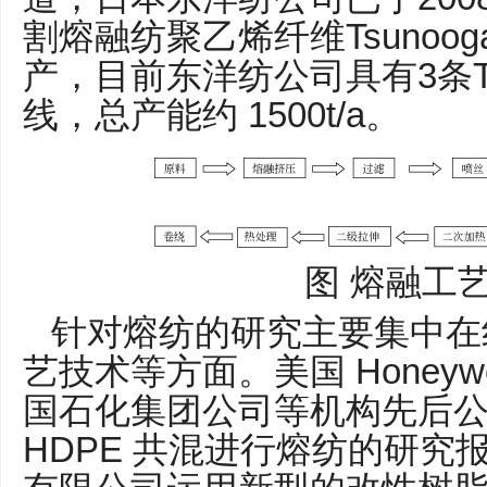
Tsunoo
割熔融纺聚乙烯纤维
3
产，目前东洋纺公司具有
条
1500t/a
线，总产能约
。
图
熔融工
针对熔纺的研究主要集中在
Honeywe
艺技术等方面。美国
国石化集团公司等机构先后
HDPE
共混进行熔纺的研究