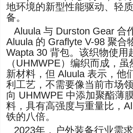
地环境的新型性能驱动、轻
备。
Aluula
Durston Gear
与
合
Aluula
Graflyte V-98
的
聚合
Wapta 30
背包。该织物使用
UHMWPE
（
）编织而成，虽
Aluula
新材料，但
表示，他
利工艺，不需要像当前市场领
UHMWPE
向
中添加聚酯薄
A
料，具有高强度与重量比，
铁的八倍。
2023
年，户外装备行业需