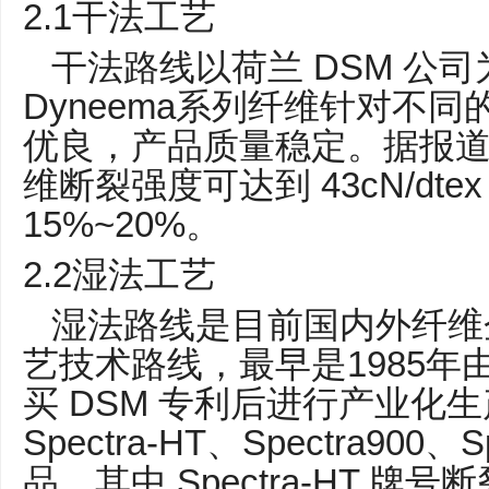
2.1
干法工艺
DSM
干法路线以荷兰
公司
Dyneema
系列纤维针对不同
优良，产品质量稳定。据报
43cN/dtex
维断裂强度可达到
15%~20%
。
2.2
湿法工艺
湿法路线是目前国内外纤维
1985
艺技术路线，最早是
年
DSM
买
专利后进行产业化生
Spectra-HT
Spectra900
S
、
、
Spectra-HT
品，其中
牌号断