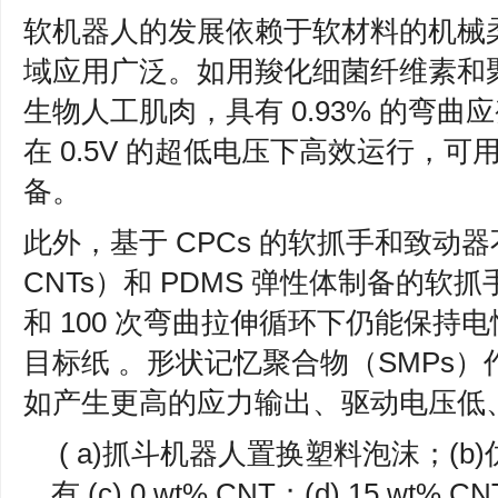
软机器人的发展依赖于软材料的机械柔
域应用广泛。如用羧化细菌纤维素和
生物人工肌肉，具有 0.93% 的弯曲应
在 0.5V 的超低电压下高效运行，
备。
此外，基于 CPCs 的软抓手和致动器不
CNTs）和 PDMS 弹性体制备的软抓
和 100 次弯曲拉伸循环下仍能保持
目标纸 。形状记忆聚合物（SMPs
如产生更高的应力输出、驱动电压低
( a)抓斗机器人置换塑料泡沫；(
有 (c) 0 wt% CNT；(d) 15 wt% CN