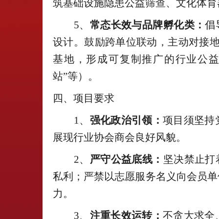
筑基础设施隐患公益筛查、文化体育
5、
常态长效与品牌孵化类：
倡
设计。鼓励跨单位联动，主动对接地
基地，形成可复制推广的行业公益
站”等）。
四、项目要求
1、
强化政治引领：
项目须坚持
展现行业协会商会良好风貌。
2、
严守公益底线：
坚决禁止打
私利；严禁以志愿服务名义向会员单
力。
3、
注重长效运转：
不贪大求全