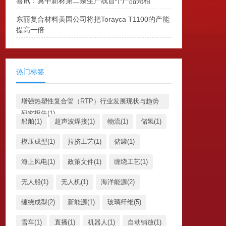
喜讯：冀中新材第二条生产线首个产品亮相
东丽复合材料美国公司将把Torayca T1100的产能
提高一倍
热门标签
增强热塑性复合管（RTP）行业发展现状与趋势
研究报告(1)
船舶(1)
超声波焊接(1)
物流(1)
储氢(1)
模压成型(1)
拉挤工艺(1)
储罐(1)
海上风电(1)
政策文件(1)
缠绕工艺(1)
无人船(1)
无人机(1)
海洋能源(2)
缠绕成型(2)
新能源(1)
玻璃纤维(5)
雪车(1)
直播(1)
机器人(1)
自动铺放(1)