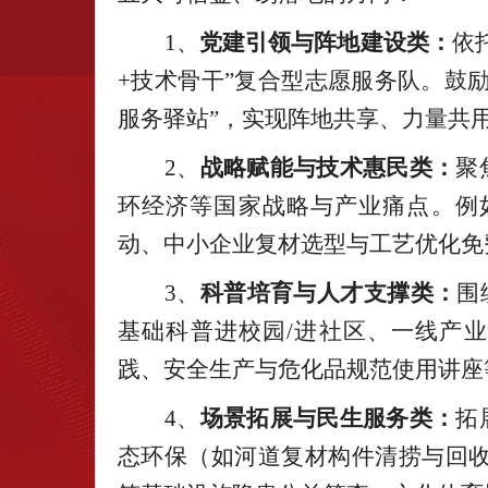
1、
党建引领与阵地建设类：
依
+技术骨干”复合型志愿服务队。鼓
服务驿站”，实现阵地共享、力量共
2、
战略赋能与技术惠民类：
聚
环经济等国家战略与产业痛点。例
动、中小企业复材选型与工艺优化免
3、
科普培育与人才支撑类：
围
基础科普进校园/进社区、一线产业
践、安全生产与危化品规范使用讲座
4、
场景拓展与民生服务类：
拓
态环保（如河道复材构件清捞与回