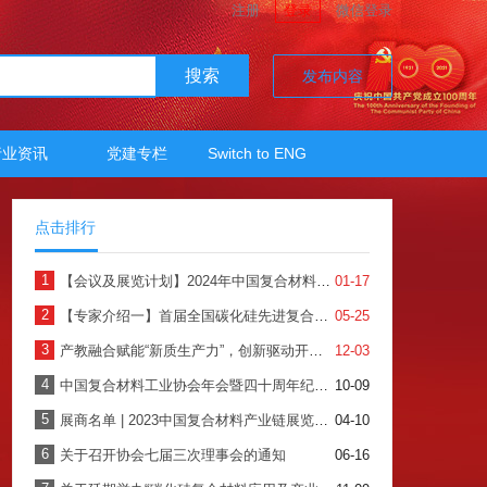
注册
登录
微信登录
搜索
发布内容
行业资讯
党建专栏
Switch to ENG
点击排行
1
【会议及展览计划】2024年中国复合材料工业协会
01-17
2
【专家介绍一】首届全国碳化硅先进复合材料产业发展高端论坛暨产品展示会
05-25
3
产教融合赋能“新质生产力”，创新驱动开创复材新时代——2024年中国复合材料行业年会暨四十周年纪念大会圆满召开
12-03
4
中国复合材料工业协会年会暨四十周年纪念大会
10-09
5
展商名单 | 2023中国复合材料产业链展览会全面启动，快来看看有哪些企业吧！
04-10
6
关于召开协会七届三次理事会的通知
06-16