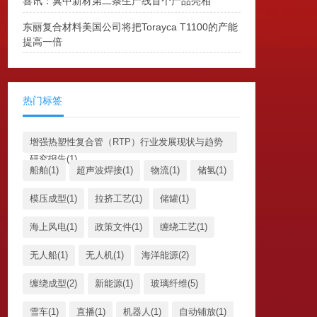
喜讯：冀中新材第二条生产线首个产品亮相
东丽复合材料美国公司将把Torayca T1100的产能
提高一倍
热门标签
增强热塑性复合管（RTP）行业发展现状与趋势
研究报告(1)
船舶(1)
超声波焊接(1)
物流(1)
储氢(1)
模压成型(1)
拉挤工艺(1)
储罐(1)
海上风电(1)
政策文件(1)
缠绕工艺(1)
无人船(1)
无人机(1)
海洋能源(2)
缠绕成型(2)
新能源(1)
玻璃纤维(5)
雪车(1)
直播(1)
机器人(1)
自动铺放(1)