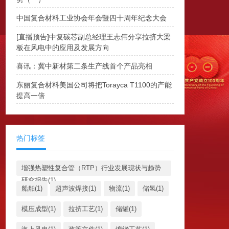
中国复合材料工业协会年会暨四十周年纪念大会
[直播预告]中复碳芯副总经理王志伟分享拉挤大梁
板在风电中的应用及发展方向
喜讯：冀中新材第二条生产线首个产品亮相
东丽复合材料美国公司将把Torayca T1100的产能
提高一倍
热门标签
增强热塑性复合管（RTP）行业发展现状与趋势
研究报告(1)
船舶(1)
超声波焊接(1)
物流(1)
储氢(1)
模压成型(1)
拉挤工艺(1)
储罐(1)