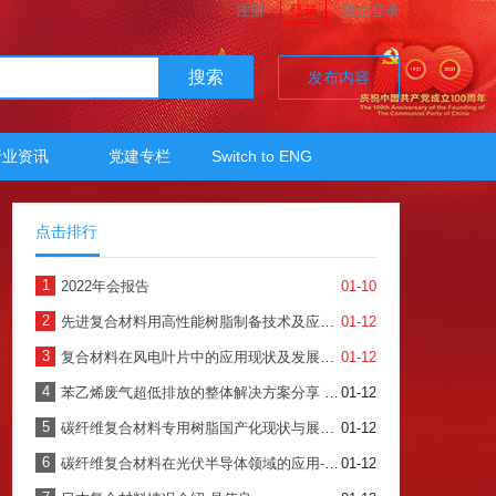
注册
登录
微信登录
搜索
发布内容
行业资讯
党建专栏
Switch to ENG
点击排行
1
2022年会报告
01-10
2
先进复合材料用高性能树脂制备技术及应用-北玻院
01-12
3
复合材料在风电叶片中的应用现状及发展趋势 （牟书香）
01-12
4
苯乙烯废气超低排放的整体解决方案分享 -云汇科技
01-12
5
碳纤维复合材料专用树脂国产化现状与展望-华昌聚合物
01-12
6
碳纤维复合材料在光伏半导体领域的应用-星辉
01-12