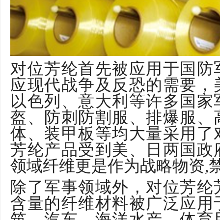
对位芳纶首先被应用于国防
应现代战争及反恐的需要，
以色列、意大利等许多国家
盔、防刺防割服、排爆服、
体、装甲板等均大量采用了
芳纶产品受到美、日两国政
领域纤维更是作为战略物资
,
除了军事领域外，对位芳纶
含量的纤维材料被广泛应用
筑、汽车、海洋水产、体育