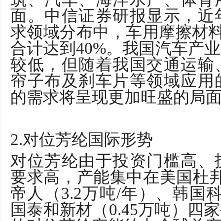
面。中信证券研报显示，近
求领域分布中，车用摩擦材
合计达到
40%
。我国汽车产业
较低，但随着我国交通运输
帘子布及刹车片等领域应用
的需求将呈现更加旺盛的局
2.
对位芳纶国际形势
对位芳纶由于投资门槛高、
要求高，产能集中在美国杜
帝人（
3.2
万吨
/
年）、韩国
国泰和新材（
0.45
万吨）四家