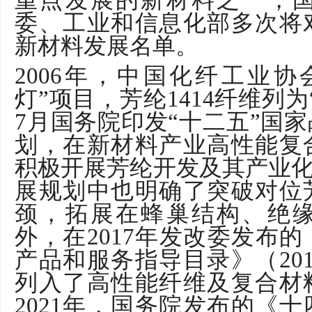
委、工业和信息化部多次将
新材料发展名单。
2006
年，中国化纤工业协
灯”项目，芳纶
1414
纤维列为
7
月国务院印发“十二五”国
划，在新材料产业高性能复
积极开展芳纶开发及其产业化
展规划中也明确了突破对位
颈，拓展在蜂巢结构、绝
外，在
2017
年发改委发布的
产品和服务指导目录》（
20
列入了高性能纤维及复合材
2021
年，国务院发布的《十