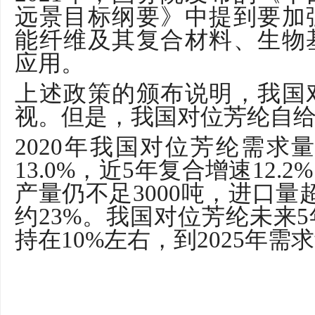
远景目标纲要》中提到要加
能纤维及其复合材料、生物
应用。
上述政策的颁布说明，我国
视。但是，我国对位芳纶自
2020
年我国对位芳纶需求
13.0%
，近
5
年复合增速
12.2%
产量仍不足
3000
吨，进口量
约
23%
。我国对位芳纶未来
5
持在
10%
左右，到
2025
年需求