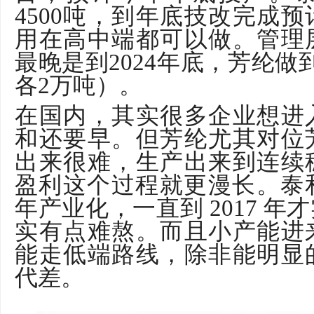
4500
吨，到年底技改完成预
用在高中端都可以做。管理
最晚是到
2024
年底，芳纶做
各
2
万吨）。
在国内，其实很多企业想进
和还要早。但芳纶尤其对位
出来很难，生产出来到连续
盈利这个过程就更漫长。泰
年产业化，一直到
2017
年才
实有点难熬。而且小产能进
能走低端路线，除非能明显
代差。