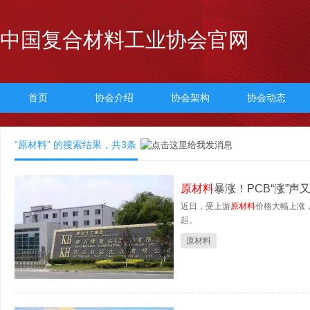
中国复合材料工业协会官网
首页
协会介绍
协会架构
协会动态
“原材料” 的搜索结果，共
3
条
原材料
暴涨！PCB“涨”
近日，受上游
原材料
价格大幅上涨，
起。
原材料