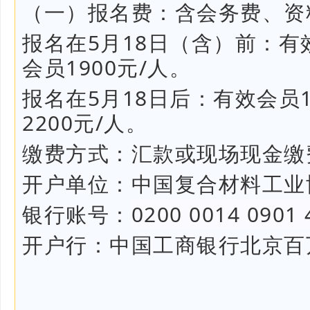
（
一）报名费：
含会务费、资
报名在
5
月
1
8
日（含）前：
有
会员
19
00元
/人。
报名在
5
月
18
日后：
有效会员
22
00元/人。
缴费方式：
汇款或现场现金缴
开户单位：
中国复合材料工业
银行
账号
：
0200
0014
0901
开户行：中国工商银行北京百