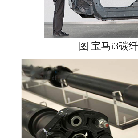
图 宝马i3碳