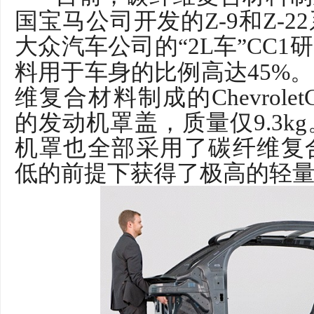
国宝马公司开发的Z-9和Z-
大众汽车公司的
2L车
CC1
“
”
料用于车身的比例高达45%
维复合材料制成的ChevroletC
的发动机罩盖，质量仅9.3k
机罩也全部采用了碳纤维复
低的前提下获得了极高的轻