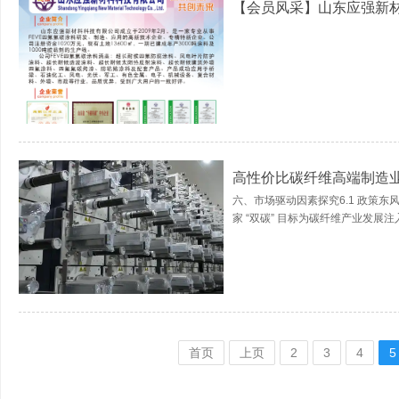
【会员风采】山东应强新
高性价比碳纤维高端制造
六、市场驱动因素探究6.1 政策东
家 “双碳” 目标为碳纤维产业发展
首页
上页
2
3
4
5