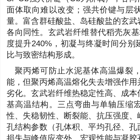
面体取向难以改变；强共价键与层
量。富含群硅酸盐、岛硅酸盐的玄武
各向同性。玄武岩纤维替代稻壳灰基
度提升240%，初凝与终凝时间分别延
比与致密结构形成。
聚丙烯可防止水泥基体高温爆裂
能，但聚丙烯高温熔化失去增强作用
劣化。玄武岩纤维热稳定性高、成本
基高温结构。三点弯曲与单轴压缩
性、失稳韧性、断裂能、抗压强度、
孔结构参数（孔体积、平均孔径、孔
损失与峰值应变外，宏观性能与凝胶