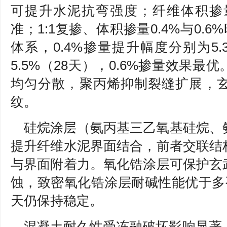
可提升水泥抗弯强度；纤维体积掺量
准；1:1复掺、体积掺量0.4%与0.
体系，0.4%掺量提升幅度分别为5.3
5.5%（28天），0.6%掺量效果
均匀分散，聚丙烯抑制裂缝扩展，
纹。
硅烷涂层（氨丙基三乙氧基硅烷、
提升纤维水泥界面结合，前者交联结
与界面附着力。氧化锆涂层可保护玄
蚀，致密氧化锆涂层耐碱性能优于多孔
天仍保持稳定。
混凝土耐久性受冻融破坏影响显著，掺