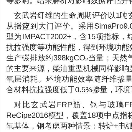
等影响。结果解析对影响数据评估并
玄武岩纤维的生命周期评价以1吨
从摇篮到大门评价。采用SimaPro9.0与
型为IMPACT2002+，含15项指
抗拉强度等功能性能，得到环境功能
生产碳排放约398kgCO₂当量；天
的主要来源，柴油重型机械同样影响
氧层消耗。环境功能效率随纤维掺量
合材料抗拉强度低于0.5%掺量，环
对比玄武岩FRP筋、钢与玻璃FRP筋
ReCipe2016模型，覆盖18项中
氧基体，钢考虑两种情景：转炉+电弧