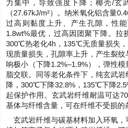
力集中，导致强度下降；椰壳/玄
（27.67kJ/m²）。纳米氧化铝含量0
过高则黏度上升、产生孔隙，性能下
1.8wt%最优，过高因团聚下降。拉
300℃热老化4h，135℃无质量损失
现质量损失，孔隙率上升，产生裂纹
响极小（下降1.2%–1.9%），弹
脂交联。同等老化条件下，纯玄武岩
降，300℃下降32.8%，135℃下降
起保护作用。玄武岩纤维耐温可达7
基体与纤维含量，可在纤维不受损的
玄武岩纤维与碳基材料加入环氧，