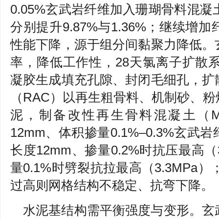
0.05%玄武岩纤维加入珊瑚骨料混凝
分别提升9.87%与1.36%；继续
性能下降，源于组分间黏聚力降低。
率，降低工作性，28天氯离子扩散系
凝胶生成填充孔隙、封闭毛细孔，扩
（RAC）以再生粗骨料、机制砂、
泥，制备改性再生骨料混凝土（M
12mm、体积掺量0.1%–0.3%玄
长度12mm、掺量0.2%时抗压最高（3
量0.1%时劈裂抗拉最高（3.3MPa
过高则网格结构不稳定、抗弯下降。
水泥基结构需平衡强度与变形。玄