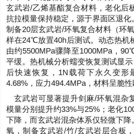
玄武岩/乙烯基酯复合材料，老化后
抗拉模量保持稳定，源于界面区退化
制备20层玄武岩/环氧复合材料（环氧4
样在24℃放置40h后测试。动态热机
由约5500MPa骤降至1000MPa
平缓。热机械分析蠕变恢复测试显示，
后快速恢复，1N载荷下永久变形
4.68%，应力494.4MPa，材料呈脆
玄武岩可显著提升剑麻/环氧混杂
模量分别提升约33%与25%；老化10
下降，而玄武岩混杂体系仅轻微下降
氧，制备玄武岩/竹/玄武岩层合板