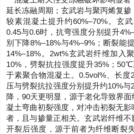
延长冻融周期；玄武岩与聚丙烯复掺
较素混凝土提升约60%–70%。
0.45与0.6时，抗弯强度分别提升4%
别下降8%–18%与4%–9%；断裂能
14%–18%。2wt%玄武岩纤维加
10%，劈裂抗拉强度提升35%；50
于素聚合物混凝土。0.5vol%、长
压与劈裂抗拉强度分别提升约10%与2
降，90天更明显，源于老化导致界
凝土弯曲初裂强度，对冲击初裂无影
者，且与掺量正相关。玄武岩纤维不
开裂后强度，源于前者为纤维断裂